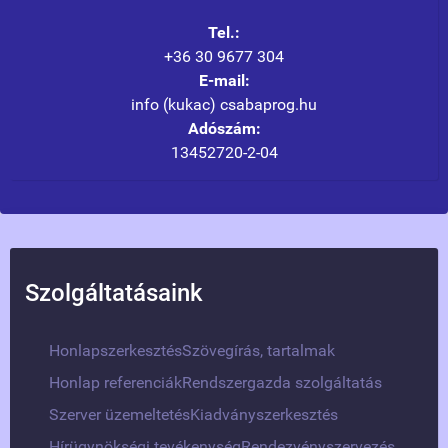
Tel.:
+36 30 9677 304
E-mail:
info (kukac) csabaprog.hu
Adószám:
13452720-2-04
Szolgáltatásaink
Honlapszerkesztés
Szövegírás, tartalmak
Honlap referenciák
Rendszergazda szolgáltatás
Szerver üzemeltetés
Kiadványszerkesztés
Hírügynökségi tevékenység
Rendezvényszervezés