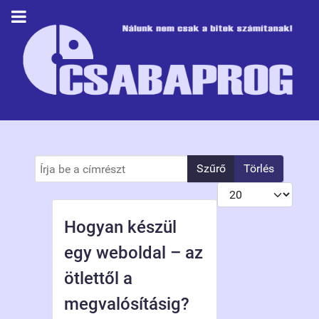
Írja be a címrészt
Szűrő
Törlés
Tételek #
Hogyan készül
egy weboldal – az
ötlettől a
megvalósításig?