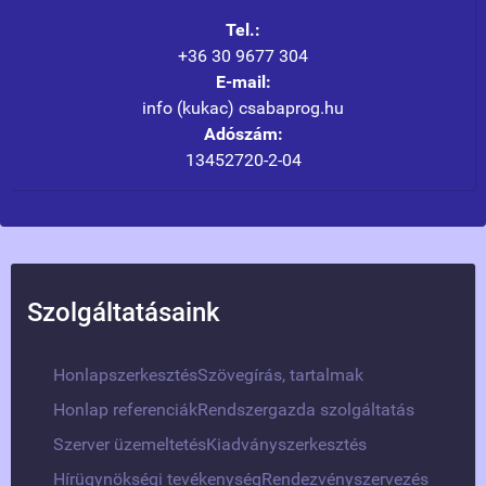
Tel.:
+36 30 9677 304
E-mail:
info (kukac) csabaprog.hu
Adószám:
13452720-2-04
Szolgáltatásaink
Honlapszerkesztés
Szövegírás, tartalmak
Honlap referenciák
Rendszergazda szolgáltatás
Szerver üzemeltetés
Kiadványszerkesztés
Hírügynökségi tevékenység
Rendezvényszervezés