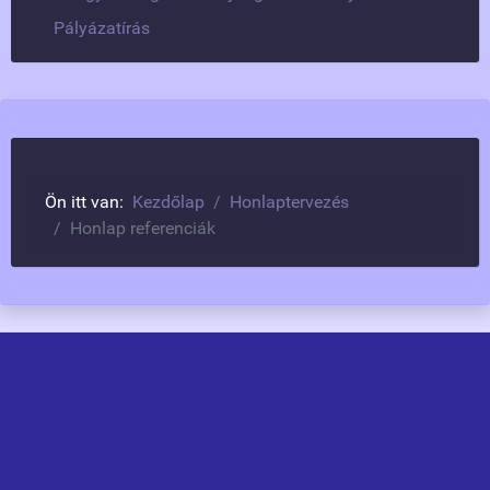
Pályázatírás
Ön itt van:
Kezdőlap
Honlaptervezés
Honlap referenciák