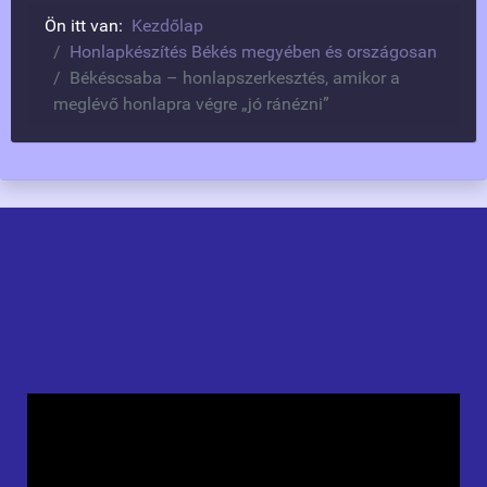
Ön itt van:
Kezdőlap
Honlapkészítés Békés megyében és országosan
Békéscsaba – honlapszerkesztés, amikor a
meglévő honlapra végre „jó ránézni”