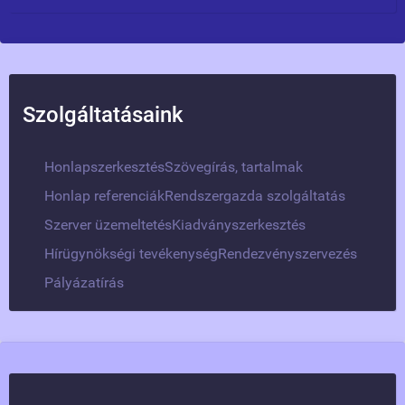
Szolgáltatásaink
Honlapszerkesztés
Szövegírás, tartalmak
Honlap referenciák
Rendszergazda szolgáltatás
Szerver üzemeltetés
Kiadványszerkesztés
Hírügynökségi tevékenység
Rendezvényszervezés
Pályázatírás