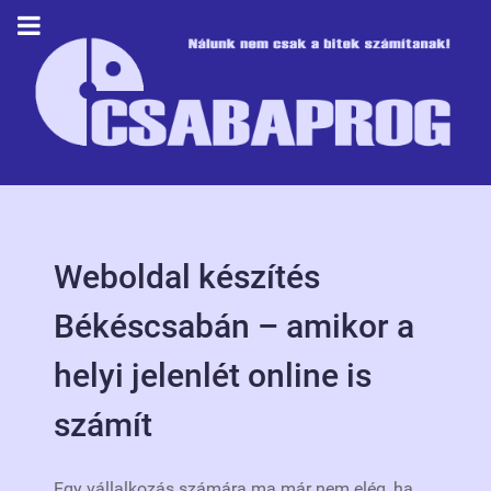
Weboldal készítés
Békéscsabán – amikor a
helyi jelenlét online is
számít
Egy vállalkozás számára ma már nem elég, ha