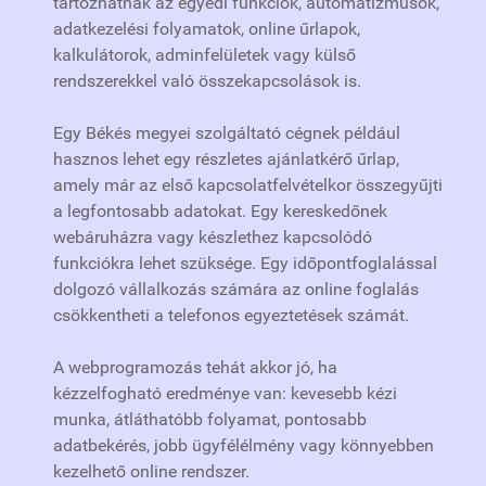
tartozhatnak az egyedi funkciók, automatizmusok,
adatkezelési folyamatok, online űrlapok,
kalkulátorok, adminfelületek vagy külső
rendszerekkel való összekapcsolások is.
Egy Békés megyei szolgáltató cégnek például
hasznos lehet egy részletes ajánlatkérő űrlap,
amely már az első kapcsolatfelvételkor összegyűjti
a legfontosabb adatokat. Egy kereskedőnek
webáruházra vagy készlethez kapcsolódó
funkciókra lehet szüksége. Egy időpontfoglalással
dolgozó vállalkozás számára az online foglalás
csökkentheti a telefonos egyeztetések számát.
A webprogramozás tehát akkor jó, ha
kézzelfogható eredménye van: kevesebb kézi
munka, átláthatóbb folyamat, pontosabb
adatbekérés, jobb ügyfélélmény vagy könnyebben
kezelhető online rendszer.