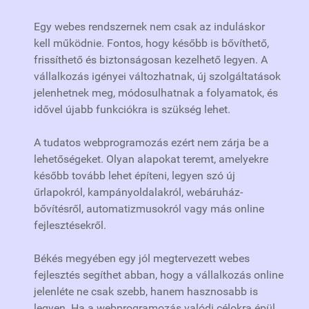
Egy webes rendszernek nem csak az induláskor
kell működnie. Fontos, hogy később is bővíthető,
frissíthető és biztonságosan kezelhető legyen. A
vállalkozás igényei változhatnak, új szolgáltatások
jelenhetnek meg, módosulhatnak a folyamatok, és
idővel újabb funkciókra is szükség lehet.
A tudatos webprogramozás ezért nem zárja be a
lehetőségeket. Olyan alapokat teremt, amelyekre
később tovább lehet építeni, legyen szó új
űrlapokról, kampányoldalakról, webáruház-
bővítésről, automatizmusokról vagy más online
fejlesztésekről.
Békés megyében egy jól megtervezett webes
fejlesztés segíthet abban, hogy a vállalkozás online
jelenléte ne csak szebb, hanem hasznosabb is
legyen. Ha a webprogramozás valódi célokra épül,