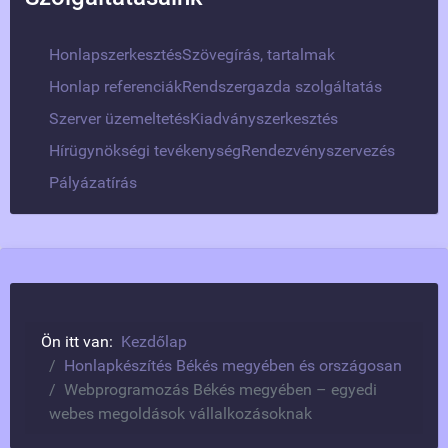
Honlapszerkesztés
Szövegírás, tartalmak
Honlap referenciák
Rendszergazda szolgáltatás
Szerver üzemeltetés
Kiadványszerkesztés
Hírügynökségi tevékenység
Rendezvényszervezés
Pályázatírás
Ön itt van:
Kezdőlap
Honlapkészítés Békés megyében és országosan
Webprogramozás Békés megyében – egyedi
webes megoldások vállalkozásoknak