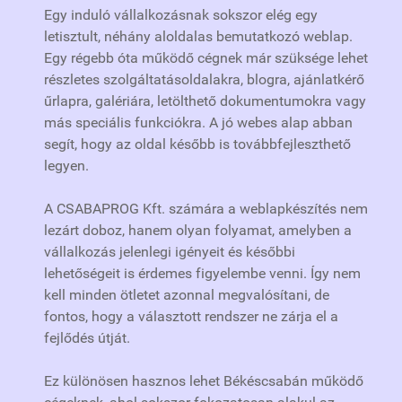
Egy induló vállalkozásnak sokszor elég egy
letisztult, néhány aloldalas bemutatkozó weblap.
Egy régebb óta működő cégnek már szüksége lehet
részletes szolgáltatásoldalakra, blogra, ajánlatkérő
űrlapra, galériára, letölthető dokumentumokra vagy
más speciális funkciókra. A jó webes alap abban
segít, hogy az oldal később is továbbfejleszthető
legyen.
A CSABAPROG Kft. számára a weblapkészítés nem
lezárt doboz, hanem olyan folyamat, amelyben a
vállalkozás jelenlegi igényeit és későbbi
lehetőségeit is érdemes figyelembe venni. Így nem
kell minden ötletet azonnal megvalósítani, de
fontos, hogy a választott rendszer ne zárja el a
fejlődés útját.
Ez különösen hasznos lehet Békéscsabán működő