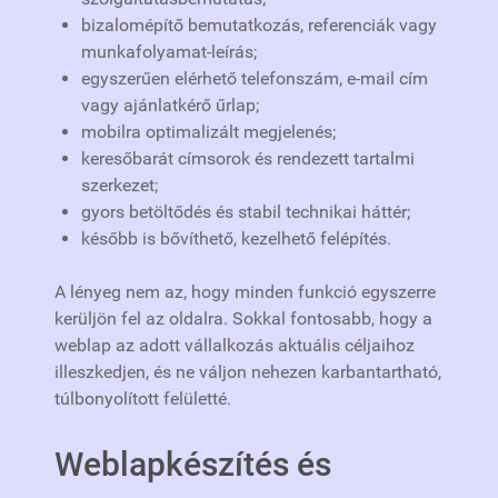
bizalomépítő bemutatkozás, referenciák vagy
munkafolyamat-leírás;
egyszerűen elérhető telefonszám, e-mail cím
vagy ajánlatkérő űrlap;
mobilra optimalizált megjelenés;
keresőbarát címsorok és rendezett tartalmi
szerkezet;
gyors betöltődés és stabil technikai háttér;
később is bővíthető, kezelhető felépítés.
A lényeg nem az, hogy minden funkció egyszerre
kerüljön fel az oldalra. Sokkal fontosabb, hogy a
weblap az adott vállalkozás aktuális céljaihoz
illeszkedjen, és ne váljon nehezen karbantartható,
túlbonyolított felületté.
Weblapkészítés és