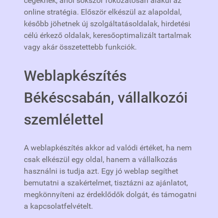
cégeknek, ahol sokszor fokozatosan alakul az
online stratégia. Először elkészül az alapoldal,
később jöhetnek új szolgáltatásoldalak, hirdetési
célú érkező oldalak, keresőoptimalizált tartalmak
vagy akár összetettebb funkciók.
Weblapkészítés
Békéscsabán, vállalkozói
szemlélettel
A weblapkészítés akkor ad valódi értéket, ha nem
csak elkészül egy oldal, hanem a vállalkozás
használni is tudja azt. Egy jó weblap segíthet
bemutatni a szakértelmet, tisztázni az ajánlatot,
megkönnyíteni az érdeklődők dolgát, és támogatni
a kapcsolatfelvételt.