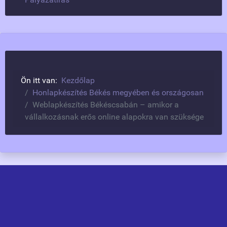
Ön itt van:
Kezdőlap
Honlapkészítés Békés megyében és országosan
Weblapkészítés Békéscsabán – amikor a
vállalkozásnak erős online alapokra van szüksége