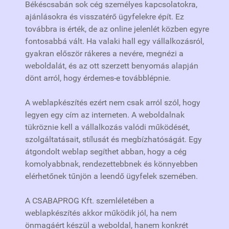
Békéscsabán sok cég személyes kapcsolatokra,
ajánlásokra és visszatérő ügyfelekre épít. Ez
továbbra is érték, de az online jelenlét közben egyre
fontosabbá vált. Ha valaki hall egy vállalkozásról,
gyakran először rákeres a nevére, megnézi a
weboldalát, és az ott szerzett benyomás alapján
dönt arról, hogy érdemes-e továbblépnie.
A weblapkészítés ezért nem csak arról szól, hogy
legyen egy cím az interneten. A weboldalnak
tükröznie kell a vállalkozás valódi működését,
szolgáltatásait, stílusát és megbízhatóságát. Egy
átgondolt weblap segíthet abban, hogy a cég
komolyabbnak, rendezettebbnek és könnyebben
elérhetőnek tűnjön a leendő ügyfelek szemében.
A CSABAPROG Kft. szemléletében a
weblapkészítés akkor működik jól, ha nem
önmagáért készül a weboldal, hanem konkrét