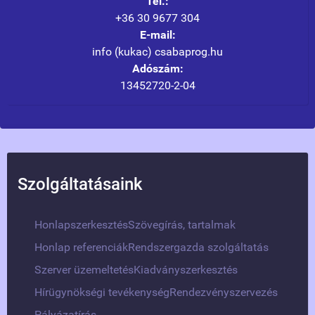
Tel.:
+36 30 9677 304
E-mail:
info (kukac) csabaprog.hu
Adószám:
13452720-2-04
Szolgáltatásaink
Honlapszerkesztés
Szövegírás, tartalmak
Honlap referenciák
Rendszergazda szolgáltatás
Szerver üzemeltetés
Kiadványszerkesztés
Hírügynökségi tevékenység
Rendezvényszervezés
Pályázatírás