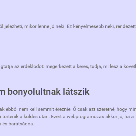
 jelezheti, mikor lenne jó neki. Ez kényelmesebb neki, rendezet
atja az érdeklődőt: megérkezett a kérés, tudja, mi lesz a köve
 bonyolultnak látszik
ak ebből nem kell semmit éreznie. Ő csak azt szeretné, hogy mi
mi történik a küldés után. Ezért a webprogramozás akkor jó, ha a
s és barátságos.