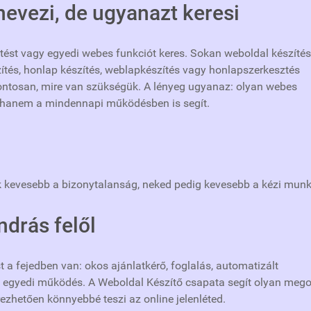
evezi, de ugyanazt keresi
tést vagy egyedi webes funkciót keres. Sokan weboldal készítés
ítés, honlap készítés, weblapkészítés vagy honlapszerkesztés
pontosan, mire van szükségük. A lényeg ugyanaz: olyan webes
, hanem a mindennapi működésben is segít.
 kevesebb a bizonytalanság, neked pedig kevesebb a kézi munk
ndrás felől
t a fejedben van: okos ajánlatkérő, foglalás, automatizált
sen egyedi működés. A Weboldal Készítő csapata segít olyan mego
rezhetően könnyebbé teszi az online jelenléted.