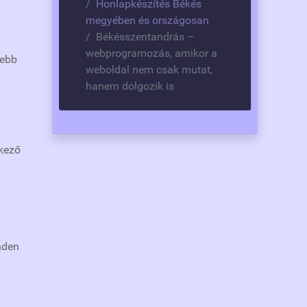
Honlapkészítés Békés
megyében és országosan
Békésszentandrás –
webprogramozás, amikor a
tebb
weboldal nem csak mutat,
hanem dolgozik is
tkező
nden