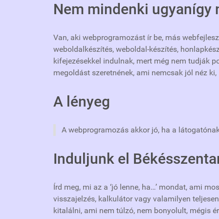
Nem mindenki ugyanígy n
Van, aki webprogramozást ír be, más webfejlesz
weboldalkészítés, weboldal-készítés, honlapkész
kifejezésekkel indulnak, mert még nem tudják 
megoldást szeretnének, ami nemcsak jól néz ki
A lényeg
A webprogramozás akkor jó, ha a látogatónak
Induljunk el Békésszenta
Írd meg, mi az a ‘jó lenne, ha…’ mondat, ami mos
visszajelzés, kalkulátor vagy valamilyen telje
kitalálni, ami nem túlzó, nem bonyolult, mégis é