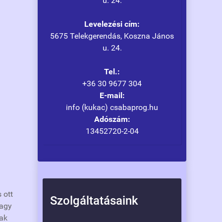
u. 24.
Levelezési cím:
5675 Telekgerendás, Koszna János
u. 24.
Tel.:
+36 30 9677 304
E-mail:
info (kukac) csabaprog.hu
Adószám:
13452720-2-04
 ott
Szolgáltatásaink
vagy
nak