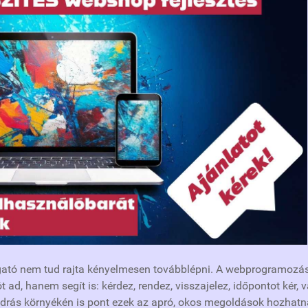
ogató nem tud rajta kényelmesen továbblépni. A webprogramozás
ad, hanem segít is: kérdez, rendez, visszajelez, időpontot kér, 
drás környékén is pont ezek az apró, okos megoldások hozhat