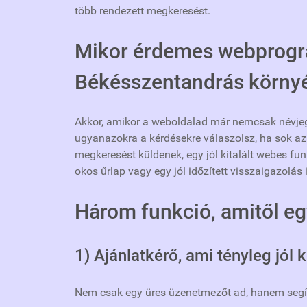
több rendezett megkeresést.
Mikor érdemes webprog
Békésszentandrás körny
Akkor, amikor a weboldalad már nemcsak névje
ugyanazokra a kérdésekre válaszolsz, ha sok az
megkeresést küldenek, egy jól kitalált webes fun
okos űrlap vagy egy jól időzített visszaigazolás 
Három funkció, amitől e
1) Ajánlatkérő, ami tényleg jól 
Nem csak egy üres üzenetmezőt ad, hanem segít p