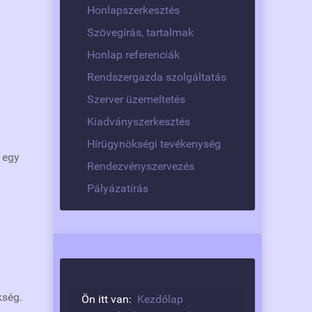
Honlapszerkesztés
Szövegírás, tartalmak
Honlap referenciák
Rendszergazda szolgáltatás
Szerver üzemeltetés
Kiadványszerkesztés
Hírügynökségi tevékenység
 egy
Rendezvényszervezés
Pályázatírás
kség.
Ön itt van:
Kezdőlap