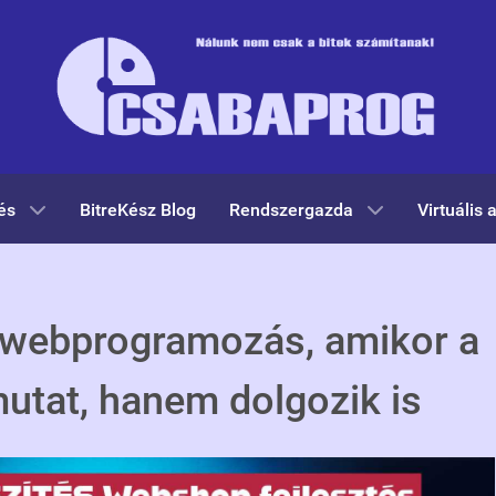
és
BitreKész Blog
Rendszergazda
Virtuális 
 webprogramozás, amikor a
utat, hanem dolgozik is