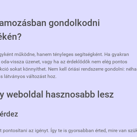
ramozásban gondolkodni
ékén?
gyként működne, hanem tényleges segítségként. Ha gyakran
 oda-vissza üzenet, vagy ha az érdeklődők nem elég pontos
kció sokat könnyíthet. Nem kell óriási rendszerre gondolni: néha
is látványos változást hoz.
gy weboldal hasznosabb lesz
kérdez
ontosítani az igényt. Így te is gyorsabban érted, mire van szü