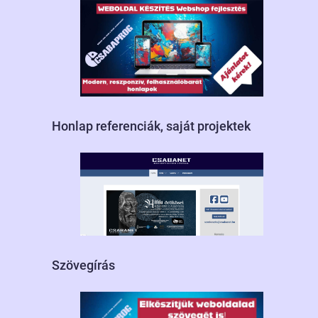
Honlap referenciák, saját projektek
Szövegírás