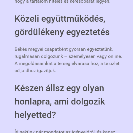
hogy a tartalom hiteles és keresőbarát legyen.
Közeli együttműködés,
gördülékeny egyeztetés
Békés megyei csapatként gyorsan egyeztetünk,
rugalmasan dolgozunk – személyesen vagy online.
A megoldásainkat a térség elvárásaihoz, a te üzleti
céljaidhoz igazítjuk.
Készen állsz egy olyan
honlapra, ami dolgozik
helyetted?
Írj nekünk pár mondatot az igényeidről, és kapsz