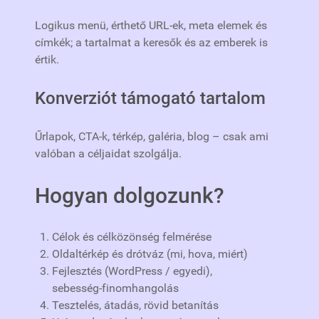
Logikus menü, érthető URL‑ek, meta elemek és
címkék; a tartalmat a keresők és az emberek is
értik.
Konverziót támogató tartalom
Űrlapok, CTA‑k, térkép, galéria, blog – csak ami
valóban a céljaidat szolgálja.
Hogyan dolgozunk?
Célok és célközönség felmérése
Oldaltérkép és drótváz (mi, hova, miért)
Fejlesztés (WordPress / egyedi),
sebesség‑finomhangolás
Tesztelés, átadás, rövid betanítás