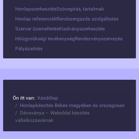
Honlapszerkesztés
Szövegírás, tartalmak
Honlap referenciák
Rendszergazda szolgáltatás
Szerver üzemeltetés
Kiadványszerkesztés
Hírügynökségi tevékenység
Rendezvényszervezés
Pályázatírás
Ön itt van:
Kezdőlap
Honlapkészítés Békés megyében és országosan
Dévaványa – Weboldal készítés
vállalkozásoknak