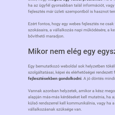
ha az ügyfél gyorsabban talál információt, vagy
fejlesztés már üzleti szempontból is hasznot ter
Ezért fontos, hogy egy webes fejlesztés ne csak 
szokásaira, a vállalkozás napi működésére, a ke
bővíthető maradjon.
Mikor nem elég egy egys
Egy bemutatkozó weboldal sok helyzetben tökéle
szolgáltatásai, képei és elérhetőségei rendezet
fejlesztésekben gondolkodni
. A jó döntés mindi
Vannak azonban helyzetek, amikor a kész megol
alapján más-más kérdéseket kell mutatnia, ha az
külső rendszerrel kell kommunikálnia, vagy ha 
vállalkozásnak szüksége van.