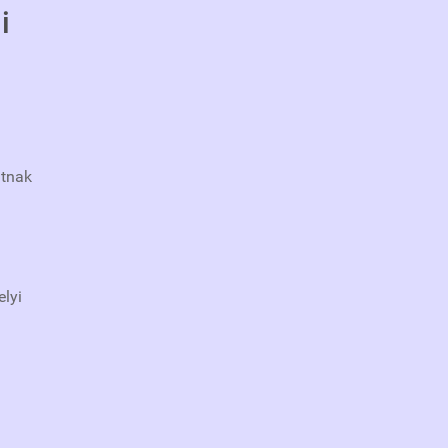
i
atnak
elyi