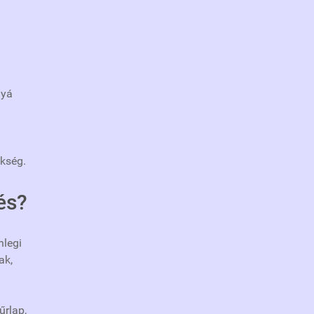
lyá
ükség.
és?
nlegi
ak,
űrlap,