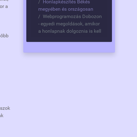
Honlapkészítés Békés
or a
megyében és országosan
Webprogramozás Dobozon
- egyedi megoldások, amikor
a honlapnak dolgoznia is kell
sőbb
aszok
ak