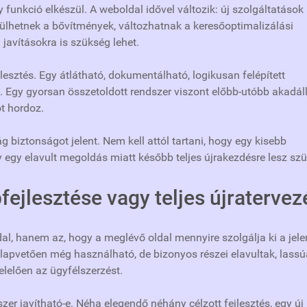
unkció elkészül. A weboldal idővel változik: új szolgáltatások
sülhetnek a bővítmények, változhatnak a keresőoptimalizálási
 javításokra is szükség lehet.
esztés. Egy átlátható, dokumentálható, logikusan felépített
. Egy gyorsan összetoldott rendszer viszont előbb-utóbb akadál
t hordoz.
 biztonságot jelent. Nem kell attól tartani, hogy egy kisebb
y egy elavult megoldás miatt később teljes újrakezdésre lesz sz
ejlesztése vagy teljes újratervez
al, hanem az, hogy a meglévő oldal mennyire szolgálja ki a jele
alapvetően még használható, de bizonyos részei elavultak, lassú
elően az ügyfélszerzést.
er javítható-e. Néha elegendő néhány célzott fejlesztés, egy új 