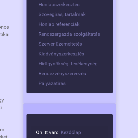
Honlapszerkesztés
Szövegírás, tartalmak
Honlap referenciák
lonos
Rendszergazda szolgáltatás
tikai
Szerver üzemeltetés
Kiadványszerkesztés
Hírügynökségi tevékenység
Rendezvényszervezés
Pályázatírás
gy
i
em
Ön itt van:
Kezdőlap
ket,