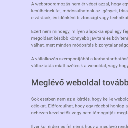
A webprogramozás nem ér véget azzal, hogy egy f
kerülhetnek fel, módosulhatnak az igények, fris
elvárások, és időnként biztonsági vagy technikai
Ezért nem mindegy, milyen alapokra épül egy fejl
megoldást később könnyebb javítani és bővíteni
válhat, mert minden módosítás bizonytalanságo
A vállalkozás szempontjából a karbantarthatóság
változtatás miatt szétesik a weboldal, vagy hog
Meglévő weboldal továbbf
Sok esetben nem az a kérdés, hogy kell-e webold
célokat. Előfordulhat, hogy egy régebbi honlap 
nehezen kezelhetők vagy nem támogatják megfel
Ilyenkor érdemes felmérni, hogy a meglévő rendsz