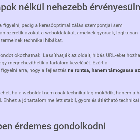
apok nélkül nehezebb érvényesüln
a figyelni, pedig a keresőoptimalizálás szempontjai sem
ban szeretik azokat a weboldalakat, amelyek gyorsak, logikusan
m termelnek technikai hibákat.
gondot okozhatnak. Lassíthatják az oldalt, hibás URL-eket hozh
agy megnehezíthetik a tartalom kezelését. Ezért a
gyelni arra, hogy a fejlesztés
ne rontsa, hanem támogassa az
lehet, ha a weboldal nem csak technikailag működik, hanem a h
 Ehhez a jó tartalom mellett stabil, gyors és átlátható technikai
ben érdemes gondolkodni