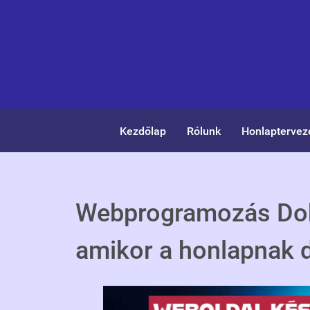
Kezdőlap
Rólunk
Honlaptervez
Webprogramozás Dob
amikor a honlapnak d