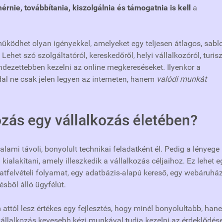
rnie, továbbítania, kiszolgálnia és támogatnia is kell
a
működhet olyan igényekkel, amelyeket egy teljesen átlagos, sab
het szó szolgáltatóról, kereskedőről, helyi vállalkozóról, turisz
endezettebben kezelni az online megkereséseket. Ilyenkor a
l ne csak jelen legyen az interneten, hanem
valódi munkát
zás egy vállalkozás életében?
mi távoli, bonyolult technikai feladatként él. Pedig a lényege
ialakítani, amely illeszkedik a vállalkozás céljaihoz. Ez lehet e
tfelvételi folyamat, egy adatbázis-alapú kereső, egy webáruház
ésből álló ügyfélút.
tól lesz értékes egy fejlesztés, hogy minél bonyolultabb, han
vállalkozás kevesebb kézi munkával tudja kezelni az érdeklődése