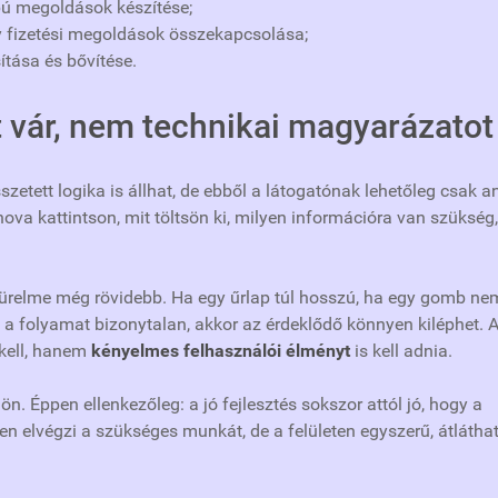
apú megoldások készítése;
gy fizetési megoldások összekapcsolása;
ítása és bővítése.
 vár, nem technikai magyarázatot
etett logika is állhat, de ebből a látogatónak lehetőleg csak a
hova kattintson, mit töltsön ki, milyen információra van szükség,
türelme még rövidebb. Ha egy űrlap túl hosszú, ha egy gomb ne
ha a folyamat bizonytalan, akkor az érdeklődő könnyen kiléphet. 
kell, hanem
kényelmes felhasználói élményt
is kell adnia.
n. Éppen ellenkezőleg: a jó fejlesztés sokszor attól jó, hogy a
n elvégzi a szükséges munkát, de a felületen egyszerű, átlátha