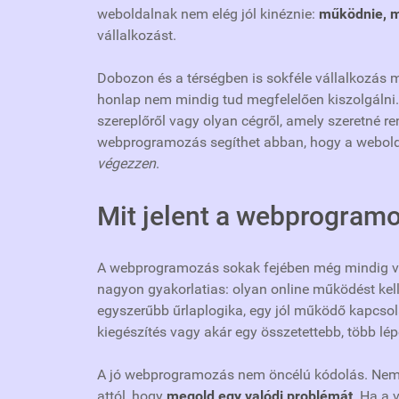
weboldalnak nem elég jól kinéznie:
működnie, mé
vállalkozást.
Dobozon és a térségben is sokféle vállalkozás 
honlap nem mindig tud megfelelően kiszolgálni. Le
szereplőről vagy olyan cégről, amely szeretné r
webprogramozás segíthet abban, hogy a webolda
végezzen
.
Mit jelent a webprogramo
A webprogramozás sokak fejében még mindig vala
nagyon gyakorlatias: olyan online működést kell k
egyszerűbb űrlaplogika, egy jól működő kapcsola
kiegészítés vagy akár egy összetettebb, több lép
A jó webprogramozás nem öncélú kódolás. Nem at
attól, hogy
megold egy valódi problémát
. Ha a 