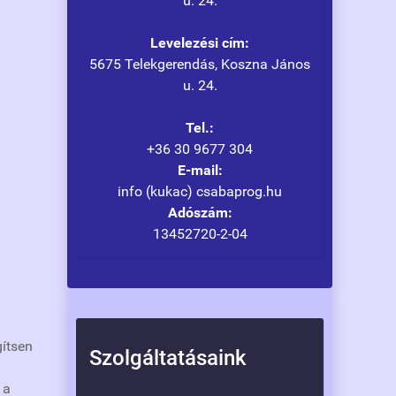
u. 24.
Levelezési cím:
5675 Telekgerendás, Koszna János
u. 24.
Tel.:
+36 30 9677 304
E-mail:
info (kukac) csabaprog.hu
Adószám:
13452720-2-04
gítsen
Szolgáltatásaink
 a