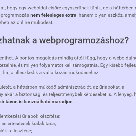
t, hogy egy weboldal elsőre egyszerűnek tűnik, de a háttérben
ebprogramozás
nem felesleges extra
, hanem olyan eszköz, amel
heti az online működést.
tozhatnak a webprogramozáshoz?
enthet. A pontos megoldás mindig attól függ, hogy a weboldaln
 kezelnie, és milyen folyamatot kell támogatnia. Egy kisebb fejle
, ha jól illeszkedik a vállalkozás működéséhez.
lületét, a háttérben működő adminisztrációt, az űrlapokat, a
y akár a biztonsági és teljesítménybeli kérdéseket is. A lényeg,
b távon is használható maradjon
.
lentkezési űrlapok készítése;
és értesítések kialakítása;
ók fejlesztése;