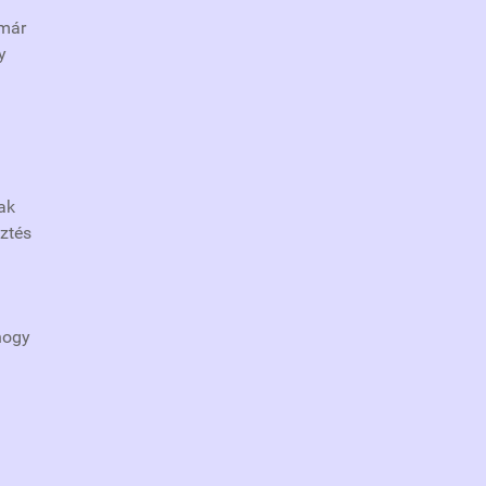
 már
y
ak
sztés
 hogy