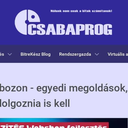
és
BitreKész Blog
Rendszergazda
Virtuális 
ozon - egyedi megoldások,
olgoznia is kell