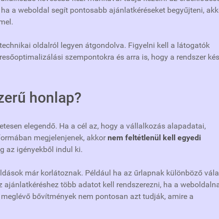
 ha a weboldal segít pontosabb ajánlatkéréseket begyűjteni, akk
mel.
technikai oldalról legyen átgondolva. Figyelni kell a látogatók
resőoptimalizálási szempontokra és arra is, hogy a rendszer ké
zerű honlap?
tesen elegendő. Ha a cél az, hogy a vállalkozás alapadatai,
t formában megjelenjenek, akkor
nem feltétlenül kell egyedi
g az igényekből indul ki.
dások már korlátoznak. Például ha az űrlapnak különböző vál
 ajánlatkéréshez több adatot kell rendszerezni, ha a weboldaln
a meglévő bővítmények nem pontosan azt tudják, amire a