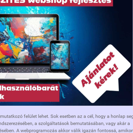
tatkozó felület lehet. Sok esetben az a cél, hogy a honlap se
endszerezésében, a szolgáltatások bemutatásában, vagy akár a
tésében. A webprogramozás akkor válik igazán fontossá, amikor