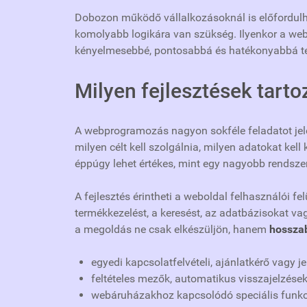
Dobozon működő vállalkozásoknál is előfordulha
komolyabb logikára van szükség. Ilyenkor a w
kényelmesebbé, pontosabbá és hatékonyabbá te
Milyen fejlesztések tar
A webprogramozás nagyon sokféle feladatot jel
milyen célt kell szolgálnia, milyen adatokat kell
éppúgy lehet értékes, mint egy nagyobb rendszer
A fejlesztés érintheti a weboldal felhasználói fe
termékkezelést, a keresést, az adatbázisokat vag
a megoldás ne csak elkészüljön, hanem
hosszab
egyedi kapcsolatfelvételi, ajánlatkérő vagy je
feltételes mezők, automatikus visszajelzések 
webáruházakhoz kapcsolódó speciális funkci