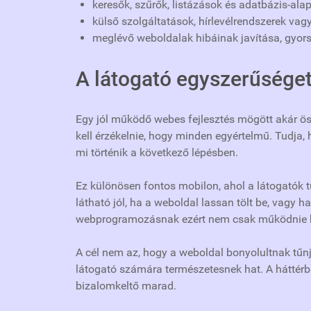
keresők, szűrők, listázások és adatbázis-al
külső szolgáltatások, hírlevélrendszerek va
meglévő weboldalak hibáinak javítása, gyors
A látogató egyszerűséget
Egy jól működő webes fejlesztés mögött akár össz
kell érzékelnie, hogy minden egyértelmű. Tudja, 
mi történik a következő lépésben.
Ez különösen fontos mobilon, ahol a látogatók 
látható jól, ha a weboldal lassan tölt be, vagy 
webprogramozásnak ezért nem csak működnie 
A cél nem az, hogy a weboldal bonyolultnak tűnjö
látogató számára természetesnek hat. A háttérbe
bizalomkeltő marad.