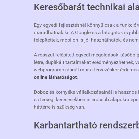
Keresőbarát technikai al
Egy egyedi fejlesztésnél könnyű csak a funkciór
maradhatnak ki. A Google és a látogatók is job
felépítettek, mobilon is jól használhatók, és ne
A rosszul felépített egyedi megoldások később 
létre, duplikált tartalmakat eredményezhetnek, v
webprogramozásnál már a tervezéskor érdemes fi
online láthatóságot
.
Doboz és környéke vállalkozásainál is hasznos 
és térségi keresésekben is erősebb alapokra épül.
háttérre is szükség van.
Karbantartható rendszer