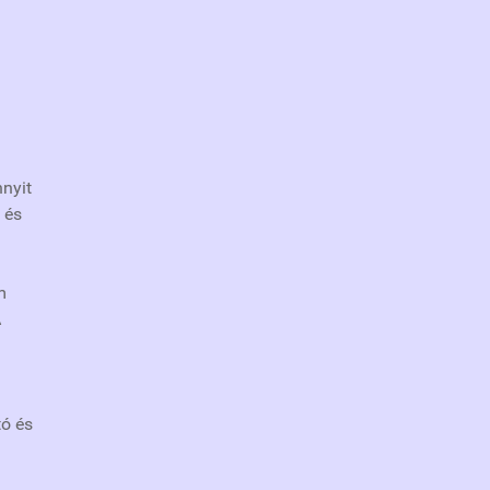
nnyit
 és
m
A
tó és