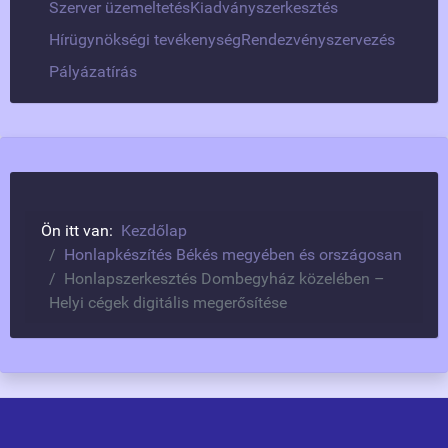
Szerver üzemeltetés
Kiadványszerkesztés
Hírügynökségi tevékenység
Rendezvényszervezés
Pályázatírás
Ön itt van:
Kezdőlap
Honlapkészítés Békés megyében és országosan
Honlapszerkesztés Dombegyház közelében –
Helyi cégek digitális megerősítése