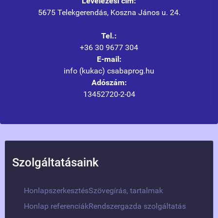
Levelezési cím:
5675 Telekgerendás, Koszna János u. 24.
Tel.:
+36 30 9677 304
E-mail:
info (kukac) csabaprog.hu
Adószám:
13452720-2-04
Szolgáltatásaink
Honlapszerkesztés
Szövegírás, tartalmak
Honlap referenciák
Rendszergazda szolgáltatás