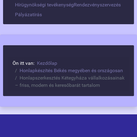
Hírügynökségi tevékenység
Rendezvényszervezés
Pályázatírás
Ön itt van:
Kezdőlap
Honlapkészítés Békés megyében és országosan
Honlapszerkesztés Kétegyháza vállalkozásainak
– friss, modern és keresőbarát tartalom