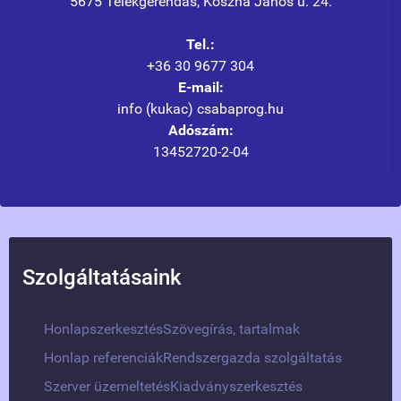
5675 Telekgerendás, Koszna János u. 24.
Tel.:
+36 30 9677 304
E-mail:
info (kukac) csabaprog.hu
Adószám:
13452720-2-04
Szolgáltatásaink
Honlapszerkesztés
Szövegírás, tartalmak
Honlap referenciák
Rendszergazda szolgáltatás
Szerver üzemeltetés
Kiadványszerkesztés