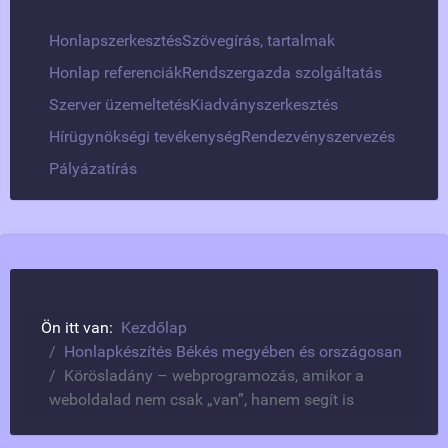
Honlapszerkesztés
Szövegírás, tartalmak
Honlap referenciák
Rendszergazda szolgáltatás
Szerver üzemeltetés
Kiadványszerkesztés
Hírügynökségi tevékenység
Rendezvényszervezés
Pályázatírás
Ön itt van:
Kezdőlap
Honlapkészítés Békés megyében és országosan
Körösladány – webprogramozás, amikor a
weboldalad nem csak „van”, hanem segít is