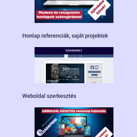
Honlap referenciák, saját projektek
Weboldal szerkesztés