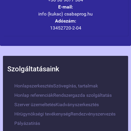
E-mail:
info (kukac) csabaprog.hu
Adószám:
13452720-2-04
Szolgáltatásaink
Honlapszerkesztés
Szövegírás, tartalmak
Honlap referenciák
Rendszergazda szolgáltatás
Szerver üzemeltetés
Kiadványszerkesztés
Hírügynökségi tevékenység
Rendezvényszervezés
Pályázatírás