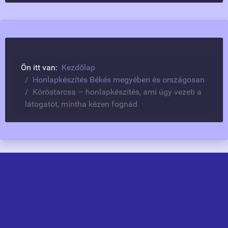
Ön itt van:
Kezdőlap
Honlapkészítés Békés megyében és országosan
Köröstarcsa – honlapkészítés, ami úgy vezeti a
látogatót, mintha kézen fognád