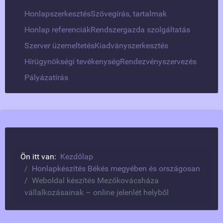
Honlapszerkesztés
Szövegírás, tartalmak
Honlap referenciák
Rendszergazda szolgáltatás
Szerver üzemeltetés
Kiadványszerkesztés
Hírügynökségi tevékenység
Rendezvényszervezés
Pályázatírás
Ön itt van:
Kezdőlap
Honlapkészítés Békés megyében és országosan
Weboldal készítés Mezőkovácsháza
vállalkozásainak – online jelenlét helyből