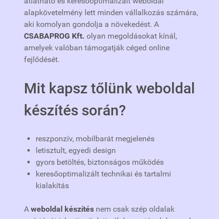
átlátható és keresőoptimalizált weboldal
alapkövetelmény lett minden vállalkozás számára,
aki komolyan gondolja a növekedést. A
CSABAPROG Kft.
olyan megoldásokat kínál,
amelyek valóban támogatják céged online
fejlődését.
Mit kapsz tőlünk weboldal
készítés során?
reszponzív, mobilbarát megjelenés
letisztult, egyedi design
gyors betöltés, biztonságos működés
keresőoptimalizált technikai és tartalmi
kialakítás
A
weboldal készítés
nem csak szép oldalak