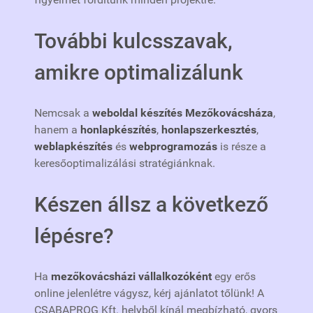
További kulcsszavak,
amikre optimalizálunk
Nemcsak a
weboldal készítés Mezőkovácsháza
,
hanem a
honlapkészítés
,
honlapszerkesztés
,
weblapkészítés
és
webprogramozás
is része a
keresőoptimalizálási stratégiánknak.
Készen állsz a következő
lépésre?
Ha
mezőkovácsházi vállalkozóként
egy erős
online jelenlétre vágysz, kérj ajánlatot tőlünk! A
CSABAPROG Kft. helyből kínál megbízható, gyors