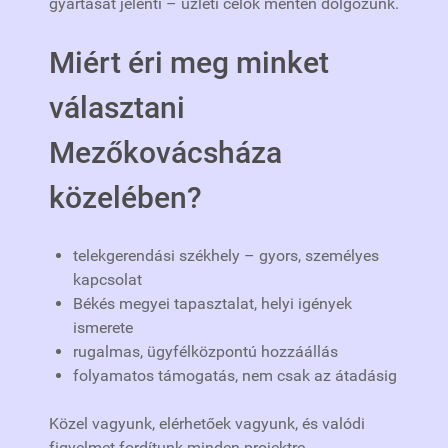
gyártását jelenti – üzleti célok mentén dolgozunk.
Miért éri meg minket
választani
Mezőkovácsháza
közelében?
telekgerendási székhely – gyors, személyes
kapcsolat
Békés megyei tapasztalat, helyi igények
ismerete
rugalmas, ügyfélközpontú hozzáállás
folyamatos támogatás, nem csak az átadásig
Közel vagyunk, elérhetőek vagyunk, és valódi
figyelmet fordítunk minden projektre.