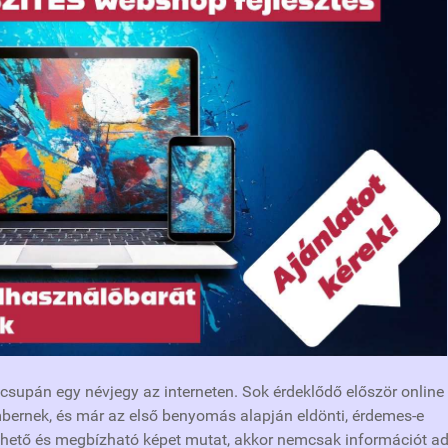
supán egy névjegy az interneten. Sok érdeklődő először online
bernek, és már az első benyomás alapján eldönti, érdemes-e
rthető és megbízható képet mutat, akkor nemcsak információt ad