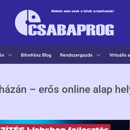
és
BitreKész Blog
Rendszergazda
Virtuális 
ázán – erős online alap hel