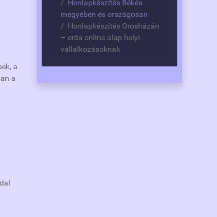
Honlapkészítés Békés
megyében és országosan
Honlapkészítés Orosházán
– erős online alap helyi
vállalkozásoknak
pek, a
san a
dal