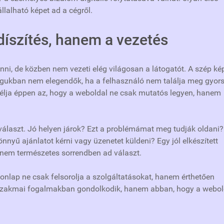
állalható képet ad a cégről.
díszítés, hanem a vezetés
nni, de közben nem vezeti elég világosan a látogatót. A szép ké
ukban nem elegendők, ha a felhasználó nem találja meg gyor
célja éppen az, hogy a weboldal ne csak mutatós legyen, hanem
választ. Jó helyen járok? Ezt a problémámat meg tudják oldani?
nyű ajánlatot kérni vagy üzenetet küldeni? Egy jól elkészített
anem természetes sorrendben ad választ.
nlap ne csak felsorolja a szolgáltatásokat, hanem érthetően
 szakmai fogalmakban gondolkodik, hanem abban, hogy a webol