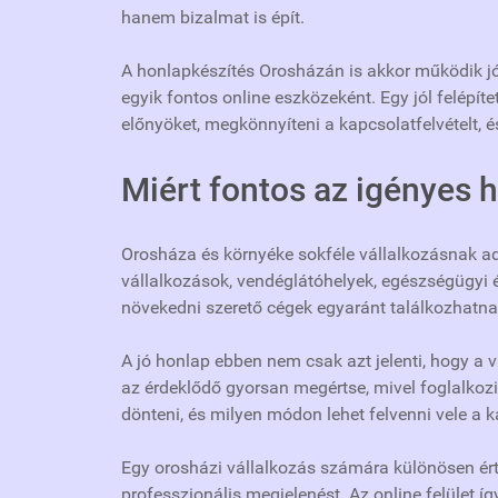
hanem bizalmat is épít.
A honlapkészítés Orosházán is akkor működik jól
egyik fontos online eszközeként. Egy jól felépí
előnyöket, megkönnyíteni a kapcsolatfelvételt, é
Miért fontos az igényes 
Orosháza és környéke sokféle vállalkozásnak ad 
vállalkozások, vendéglátóhelyek, egészségügyi é
növekedni szerető cégek egyaránt találkozhatnak
A jó honlap ebben nem csak azt jelenti, hogy a 
az érdeklődő gyorsan megértse, mivel foglalkozi
dönteni, és milyen módon lehet felvenni vele a k
Egy orosházi vállalkozás számára különösen érté
professzionális megjelenést. Az online felület í