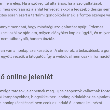
 nem elég. Ha a szöveg túl általános, ha a szolgáltatások
i meg gyorsan az ajánlat lényegét, akkor a legszebb design se
zítés során ezért a tartalmi gondolkodásnak is fontos szerepe va
annyit mondani, hogy minőségi szolgáltatást nyújt. Érdemes
knek szól az ajánlata, milyen előnyöket kap az ügyfél, és milye
 nem túlbonyolít, hanem tisztáz.
an van a honlap szerkezetével. A címsorok, a bekezdések, a go
k együtt vezetik a látogatót. Így a weboldal nem csak információ
 online jelenlét
 szolgáltatások jelenhetnek meg, új célcsoportok válhatnak font
ési kampányokhoz, blogcikkekhez, landing oldalakhoz és ajánlat
 a honlapkészítésnél nem csak az induló állapotot kell nézni.