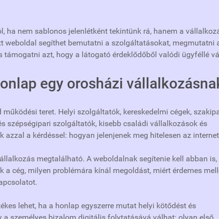
, ha nem sablonos jelenlétként tekintünk rá, hanem a vállalkoz
tett weboldal segíthet bemutatni a szolgáltatásokat, megmutatni 
s támogatni azt, hogy a látogató érdeklődőből valódi ügyféllé vá
honlap egy orosházi vállalkozásna
működési teret. Helyi szolgáltatók, kereskedelmi cégek, szakipa
s szépségipari szolgáltatók, kisebb családi vállalkozások és
 azzal a kérdéssel: hogyan jelenjenek meg hitelesen az interne
vállalkozás megtalálható. A weboldalnak segítenie kell abban is,
k a cég, milyen problémára kínál megoldást, miért érdemes mell
apcsolatot.
kes lehet, ha a honlap egyszerre mutat helyi kötődést és
gy a személyes bizalom digitális folytatásává válhat: olyan első