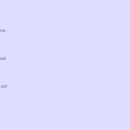
z
 ma
a
ssá
 azt