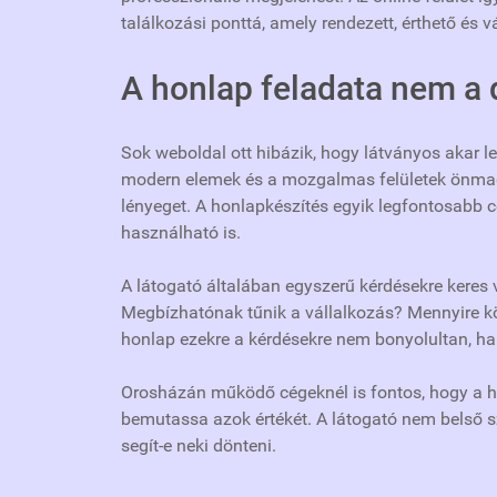
találkozási ponttá, amely rendezett, érthető és v
A honlap feladata nem a 
Sok weboldal ott hibázik, hogy látványos akar le
modern elemek és a mozgalmas felületek önmag
lényeget. A honlapkészítés egyik legfontosabb 
használható is.
A látogató általában egyszerű kérdésekre keres 
Megbízhatónak tűnik a vállalkozás? Mennyire kön
honlap ezekre a kérdésekre nem bonyolultan, h
Orosházán működő cégeknél is fontos, hogy a ho
bemutassa azok értékét. A látogató nem belső
segít-e neki dönteni.