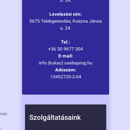
u. 24.
Levelezési cím:
5675 Telekgerendás, Koszna János
u. 24.
Tel.:
+36 30 9677 304
E-mail:
info (kukac) csabaprog.hu
Adószám:
13452720-2-04
 néz
Szolgáltatásaink
,