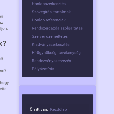
Honlapszerkesztés
Szövegírás, tartalmak
ás
Honlap referenciák
az
Rendszergazda szolgáltatás
ljon.
Szerver üzemeltetés
k?
Kiadványszerkesztés
Hírügynökségi tevékenység
ri
Rendezvényszervezés
Pályázatírás
ten?
 hogy
ette
Ön itt van:
Kezdőlap