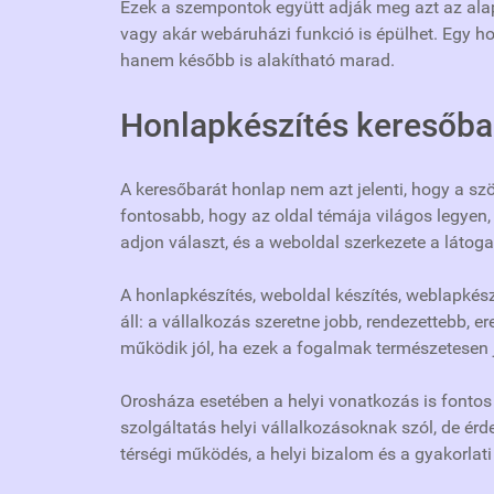
Ezek a szempontok együtt adják meg azt az alap
vagy akár webáruházi funkció is épülhet. Egy ho
hanem később is alakítható marad.
Honlapkészítés keresőbar
A keresőbarát honlap nem azt jelenti, hogy a szö
fontosabb, hogy az oldal témája világos legyen,
adjon választ, és a weboldal szerkezete a látoga
A honlapkészítés, weboldal készítés, weblapkés
áll: a vállalkozás szeretne jobb, rendezettebb,
működik jól, ha ezek a fogalmak természetesen
Orosháza esetében a helyi vonatkozás is fonto
szolgáltatás helyi vállalkozásoknak szól, de érd
térségi működés, a helyi bizalom és a gyakorlati 