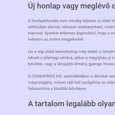
Új honlap vagy meglévő o
A honlapkészítés nem mindig teljesen új oldal l
időközben elavult, nehezen szerkeszthető, mobi
képvisel. Ilyenkor érdemes átgondolni, hogy a m
helyezni az online megjelenést.
Ha a régi oldal technikailag még stabil, a tart
tehető a jelenlegi célokra, akkor a megújítás jó 
bővítést, vagy a látogatói élmény gyenge, hossz
A CSABAPROG Kft. szemléletében a döntést ne
megvizsgálni, milyen célt kell szolgálnia az old
felkészülnie a későbbi bővítésre.
A tartalom legalább olyan