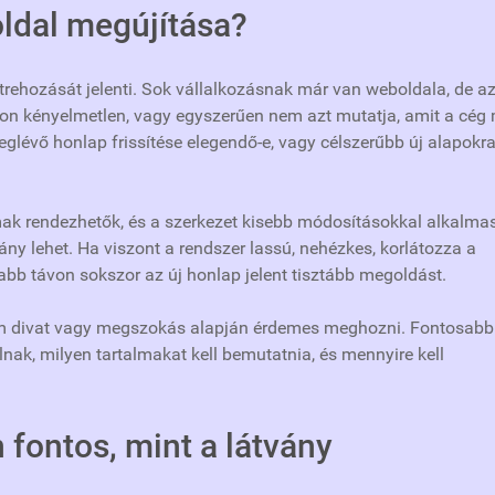
ldal megújítása?
étrehozását jelenti. Sok vállalkozásnak már van weboldala, de a
lon kényelmetlen, vagy egyszerűen nem azt mutatja, amit a cég
eglévő honlap frissítése elegendő-e, vagy célszerűbb új alapokr
almak rendezhetők, és a szerkezet kisebb módosításokkal alkalma
irány lehet. Ha viszont a rendszer lassú, nehézkes, korlátozza a
abb távon sokszor az új honlap jelent tisztább megoldást.
m divat vagy megszokás alapján érdemes meghozni. Fontosabb
alnak, milyen tartalmakat kell bemutatnia, és mennyire kell
 fontos, mint a látvány