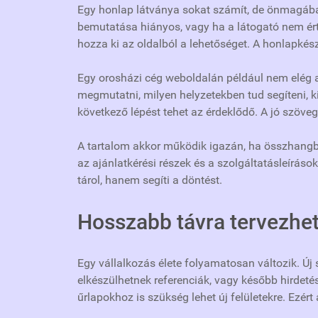
Egy honlap látványa sokat számít, de önmagában
bemutatása hiányos, vagy ha a látogató nem ért
hozza ki az oldalból a lehetőséget. A honlapkés
Egy orosházi cég weboldalán például nem elég 
megmutatni, milyen helyzetekben tud segíteni, ki
következő lépést tehet az érdeklődő. A jó szöveg
A tartalom akkor működik igazán, ha összhangb
az ajánlatkérési részek és a szolgáltatásleíráso
tárol, hanem segíti a döntést.
Hosszabb távra tervezhető
Egy vállalkozás élete folyamatosan változik. Új
elkészülhetnek referenciák, vagy később hirdet
űrlapokhoz is szükség lehet új felületekre. Ezért