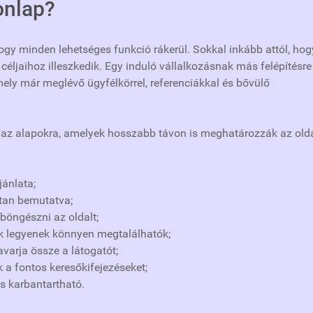
onlap?
ogy minden lehetséges funkció rákerül. Sokkal inkább attól, hog
céljaihoz illeszkedik. Egy induló vállalkozásnak más felépítésre
ly már meglévő ügyfélkörrel, referenciákkal és bővülő
a az alapokra, amelyek hosszabb távon is meghatározzák az old
jánlata;
ltan bemutatva;
böngészni az oldalt;
ek legyenek könnyen megtalálhatók;
varja össze a látogatót;
a fontos keresőkifejezéseket;
és karbantartható.