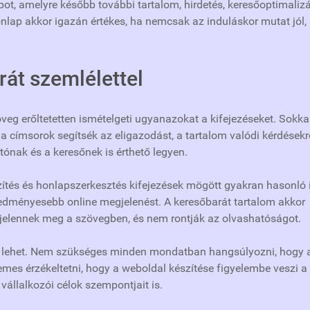
ot, amelyre később további tartalom, hirdetés, keresőoptimaliz
nlap akkor igazán értékes, ha nemcsak az induláskor mutat jól,
át szemlélettel
veg erőltetetten ismételgeti ugyanazokat a kifejezéseket. Sokka
 a címsorok segítsék az eligazodást, a tartalom valódi kérdésekr
tónak és a keresőnek is érthető legyen.
zítés és honlapszerkesztés kifejezések mögött gyakran hasonló 
 eredményesebb online megjelenést. A keresőbarát tartalom akkor
 jelennek meg a szövegben, és nem rontják az olvashatóságot.
s lehet. Nem szükséges minden mondatban hangsúlyozni, hogy 
emes érzékeltetni, hogy a weboldal készítése figyelembe veszi a
vállalkozói célok szempontjait is.