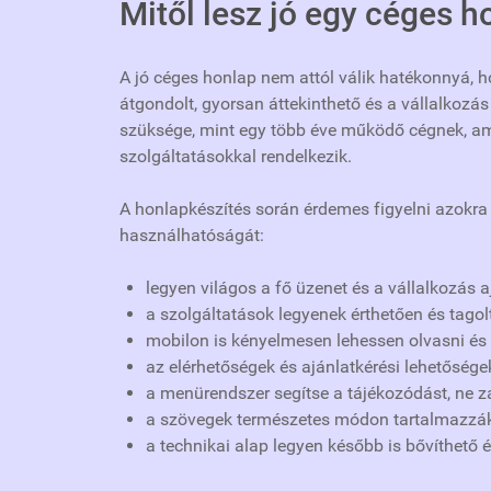
Mitől lesz jó egy céges h
A jó céges honlap nem attól válik hatékonnyá, h
átgondolt, gyorsan áttekinthető és a vállalkozás 
szüksége, mint egy több éve működő cégnek, ame
szolgáltatásokkal rendelkezik.
A honlapkészítés során érdemes figyelni azokr
használhatóságát:
legyen világos a fő üzenet és a vállalkozás a
a szolgáltatások legyenek érthetően és tago
mobilon is kényelmesen lehessen olvasni és 
az elérhetőségek és ajánlatkérési lehetőség
a menürendszer segítse a tájékozódást, ne za
a szövegek természetes módon tartalmazzák 
a technikai alap legyen később is bővíthető 