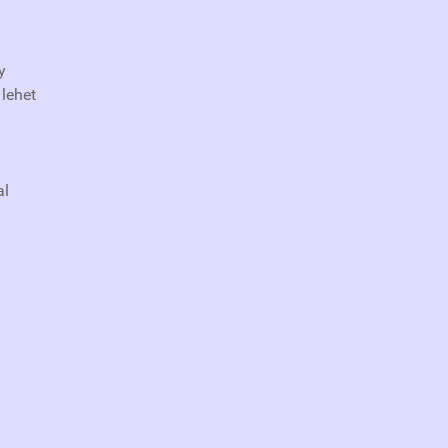
y
 lehet
al