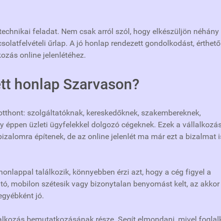
echnikai feladat. Nem csak arról szól, hogy elkészüljön néhány
csolatfelvételi űrlap. A jó honlap rendezett gondolkodást, érthető
kozás online jelenlétéhez.
tett honlap Szarvason?
otthont: szolgáltatóknak, kereskedőknek, szakembereknek,
agy éppen üzleti ügyfelekkel dolgozó cégeknek. Ezek a vállalkozá
izalomra építenek, de az online jelenlét ma már ezt a bizalmat i
honlappal találkozik, könnyebben érzi azt, hogy a cég figyel a
ató, mobilon szétesik vagy bizonytalan benyomást kelt, az akkor 
egyébként jó.
lalkozás bemutatkozásának része. Segít elmondani, mivel foglal