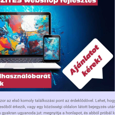
zor az első komoly találkozási pont az érdeklődővel. Lehet, hog
eresőből érkezik, vagy egy közösségi oldalon látott bejegyzés utá
n gyakran ugyanoda jut: megnyitja a honlapot, és abból próbál 