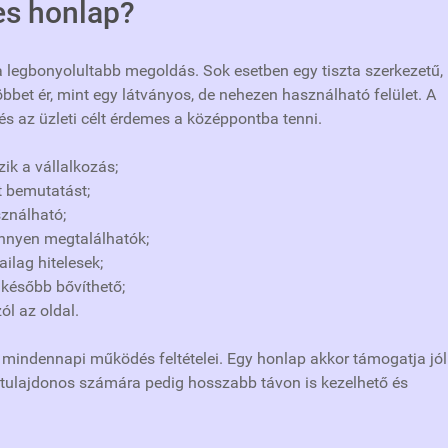
es honlap?
 a legbonyolultabb megoldás. Sok esetben egy tiszta szerkezetű,
többet ér, mint egy látványos, de nehezen használható felület. A
s az üzleti célt érdemes a középpontba tenni.
ik a vállalkozás;
t bemutatást;
ználható;
önnyen megtalálhatók;
ilag hitelesek;
 később bővíthető;
ól az oldal.
mindennapi működés feltételei. Egy honlap akkor támogatja jól
a tulajdonos számára pedig hosszabb távon is kezelhető és