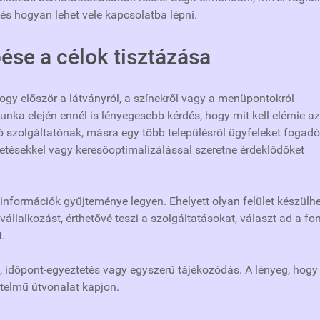
, és hogyan lehet vele kapcsolatba lépni.
ése a célok tisztázása
gy először a látványról, a színekről vagy a menüpontokról
nka elején ennél is lényegesebb kérdés, hogy mit kell elérnie az
 szolgáltatónak, másra egy több településről ügyfeleket fogadó
detésekkel vagy keresőoptimalizálással szeretne érdeklődőket
k információk gyűjteménye legyen. Ehelyett olyan felület készülhe
vállalkozást, érthetővé teszi a szolgáltatásokat, választ ad a fo
.
s, időpont-egyeztetés vagy egyszerű tájékozódás. A lényeg, hogy
telmű útvonalat kapjon.