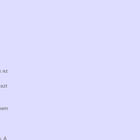
k az
 azt
 nem
. A