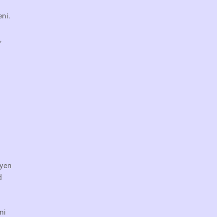
ni.
,
nyen
d
ni