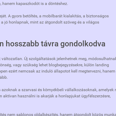
p, hanem kapaszkodót is a döntéshez.
jét. A gyors betöltés, a mobilbarát kialakítás, a biztonságos
 jó honlapnak, mint az átgondolt szöveg és a világos
n hosszabb távra gondolkodva
t változatlan. Új szolgáltatások jelenhetnek meg, módosulhatna
önség, vagy szükség lehet blogbejegyzésekre, külön landing
ppen ezért nemcsak az induló állapotot kell megtervezni, hanem
vább.
azoknak a szarvasi és környékbeli vállalkozásoknak, amelyek
m aktívan használni is akarják a honlapjukat ügyfélszerzésre,
tés nem sablonos oldalkészítés, hanem átgondolt közös munka