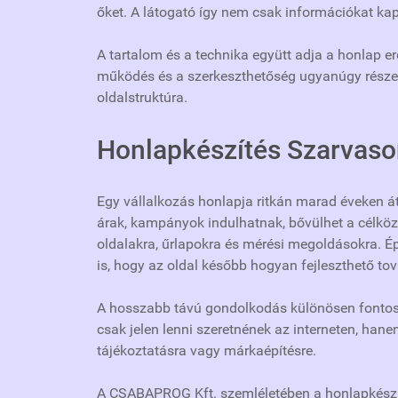
őket. A látogató így nem csak információkat ka
A tartalom és a technika együtt adja a honlap ere
működés és a szerkeszthetőség ugyanúgy része a
oldalstruktúra.
Honlapkészítés Szarvaso
Egy vállalkozás honlapja ritkán marad éveken á
árak, kampányok indulhatnak, bővülhet a célköz
oldalakra, űrlapokra és mérési megoldásokra. É
is, hogy az oldal később hogyan fejleszthető to
A hosszabb távú gondolkodás különösen fontos 
csak jelen lenni szeretnének az interneten, hane
tájékoztatásra vagy márkaépítésre.
A CSABAPROG Kft. szemléletében a honlapkészí