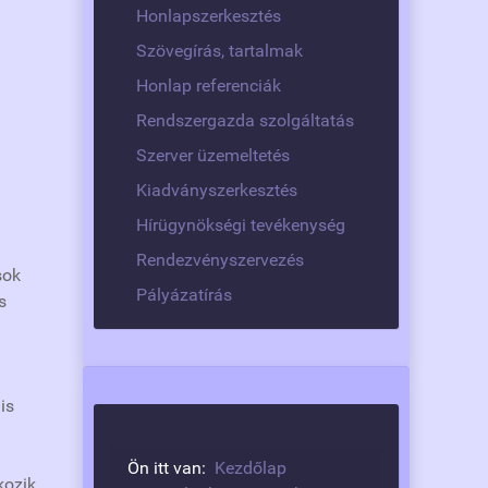
Honlapszerkesztés
Szövegírás, tartalmak
Honlap referenciák
Rendszergazda szolgáltatás
Szerver üzemeltetés
Kiadványszerkesztés
Hírügynökségi tevékenység
Rendezvényszervezés
sok
Pályázatírás
s
is
Ön itt van:
Kezdőlap
kozik