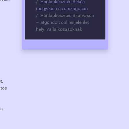
Honlapkészítés Békés
megyében és országosan
Honlapkészítés Szarvason
– átgondolt online jelenlét
helyi vállalkozásoknak
t,
ntos
 a