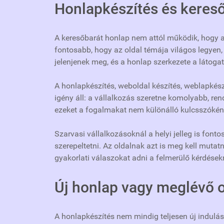
Honlapkészítés és keres
A keresőbarát honlap nem attól működik, hogy a 
fontosabb, hogy az oldal témája világos legyen, 
jelenjenek meg, és a honlap szerkezete a látoga
A honlapkészítés, weboldal készítés, weblapkés
igény áll: a vállalkozás szeretne komolyabb, r
ezeket a fogalmakat nem különálló kulcsszóként
Szarvasi vállalkozásoknál a helyi jelleg is fon
szerepeltetni. Az oldalnak azt is meg kell mutatni
gyakorlati válaszokat adni a felmerülő kérdésekr
Új honlap vagy meglévő o
A honlapkészítés nem mindig teljesen új indulás