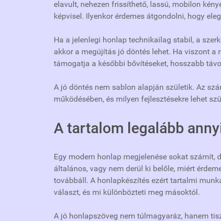
elavult, nehezen frissíthető, lassú, mobilon ké
képvisel. Ilyenkor érdemes átgondolni, hogy ele
Ha a jelenlegi honlap technikailag stabil, a szerk
akkor a megújítás jó döntés lehet. Ha viszont a 
támogatja a későbbi bővítéseket, hosszabb távo
A jó döntés nem sablon alapján születik. Az szám
működésében, és milyen fejlesztésekre lehet sz
A tartalom legalább anny
Egy modern honlap megjelenése sokat számít,
általános, vagy nem derül ki belőle, miért érdem
továbbáll. A honlapkészítés ezért tartalmi munka
választ, és mi különbözteti meg másoktól.
A jó honlapszöveg nem túlmagyaráz, hanem tiszt