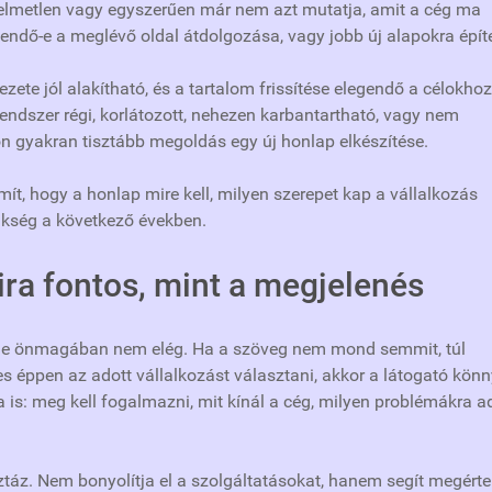
nyelmetlen vagy egyszerűen már nem azt mutatja, amit a cég ma
gendő-e a meglévő oldal átdolgozása, vagy jobb új alapokra építe
ezete jól alakítható, és a tartalom frissítése elegendő a célokhoz
rendszer régi, korlátozott, nehezen karbantartható, vagy nem
n gyakran tisztább megoldás egy új honlap elkészítése.
ít, hogy a honlap mire kell, milyen szerepet kap a vállalkozás
ükség a következő években.
ira fontos, mint a megjelenés
 de önmagában nem elég. Ha a szöveg nem mond semmit, túl
es éppen az adott vállalkozást választani, akkor a látogató kön
 is: meg kell fogalmazni, mit kínál a cég, milyen problémákra a
áz. Nem bonyolítja el a szolgáltatásokat, hanem segít megérte