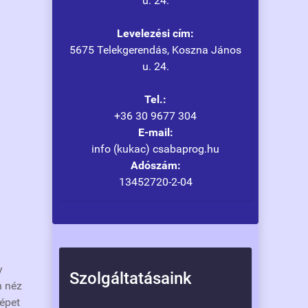
u. 24.
Levelezési cím:
5675 Telekgerendás, Koszna János
u. 24.
Tel.:
+36 30 9677 304
E-mail:
info (kukac) csabaprog.hu
Adószám:
13452720-2-04
y
Szolgáltatásaink
n néz
képet