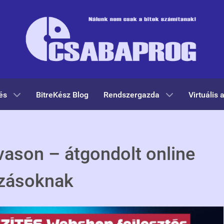
és
BitreKész Blog
Rendszergazda
Virtuális 
vason – átgondolt online
kozásoknak