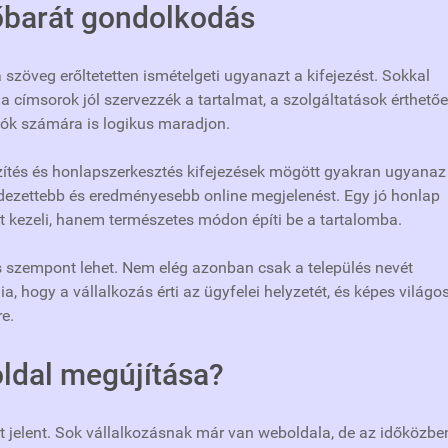
őbarát gondolkodás
szöveg erőltetetten ismételgeti ugyanazt a kifejezést. Sokkal
a címsorok jól szervezzék a tartalmat, a szolgáltatások érthető
tók számára is logikus maradjon.
zítés és honlapszerkesztés kifejezések mögött gyakran ugyanaz
endezettebb és eredményesebb online megjelenést. Egy jó honlap
 kezeli, hanem természetes módon építi be a tartalomba.
tos szempont lehet. Nem elég azonban csak a település nevét
a, hogy a vállalkozás érti az ügyfelei helyzetét, és képes világos
e.
ldal megújítása?
t jelent. Sok vállalkozásnak már van weboldala, de az időközbe