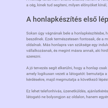
a cég, kinek tud segíteni, milyen előnyöket kínál
A honlapkészítés első lép
Sokan úgy vágnának bele a honlapkészítésbe, ho
beszélnek. Ezek természetesen fontosak, de a mu
oldalnak. Más honlapra van szüksége egy induló
vállalkozásnak, és megint másra annak, aki hir
szerezni.
A jó tervezés segít elkerülni, hogy a honlap csa
amely logikusan vezeti a látogatót: bemutatja a 
kérdésekre, majd megmutatja a következő lépést
Ez lehet telefonhívás, üzenetküldés, ajánlatkéré
látogató ne bolyongjon az oldalon, hanem egyér