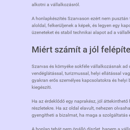
alkotni a vállalkozásról.
A honlapkészítés Szarvason ezért nem pusztán t
aloldal, felkerüljenek a képek, és legyen egy kap
üzeneteket és stabil technikai alapot ad a vállal
Miért számít a jól felépí
Szarvas és környéke sokféle vállalkozásnak ad 
vendéglátással, turizmussal, helyi ellátással v
gyakran erős személyes kapcsolatokra és helyi b
kiegészíti.
Ha az érdeklődő egy naprakész, jól áttekinthető 
részletekre. Ha az oldal elavult, nehezen olvash
gyengítheti a bizalmat, ha maga a szolgáltatás 
A honlap tehát nem önálló díszlet, hanem a vál