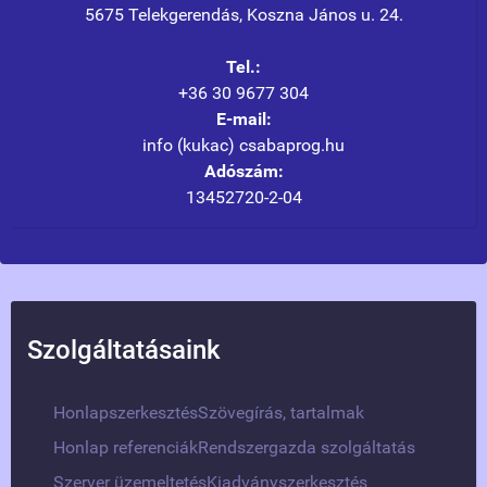
5675 Telekgerendás, Koszna János u. 24.
Tel.:
+36 30 9677 304
E-mail:
info (kukac) csabaprog.hu
Adószám:
13452720-2-04
Szolgáltatásaink
Honlapszerkesztés
Szövegírás, tartalmak
Honlap referenciák
Rendszergazda szolgáltatás
Szerver üzemeltetés
Kiadványszerkesztés