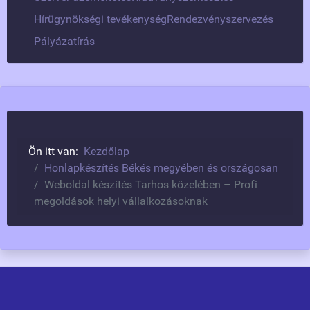
Hírügynökségi tevékenység
Rendezvényszervezés
Pályázatírás
Ön itt van:
Kezdőlap
Honlapkészítés Békés megyében és országosan
Weboldal készítés Tarhos közelében – Profi
megoldások helyi vállalkozásoknak