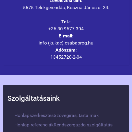
Levelezési cím:
5675 Telekgerendás, Koszna János u. 24.
Tel.:
+36 30 9677 304
E-mail:
info (kukac) csabaprog.hu
Adószám:
13452720-2-04
Szolgáltatásaink
Honlapszerkesztés
Szövegírás, tartalmak
Honlap referenciák
Rendszergazda szolgáltatás